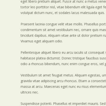
eget libero pretium aliquet. Fusce at nunc a metus vene
tortor leo porttitor nisl, vitae bibendum elit ligula eget 
volutpat dictum nunc, et sodales lacus malesuada quis.
Praesent lacinia congue velit vitae mollis. Phasellus port
condimentum sit amet vestibulum nec, ornare quis massa.
tincidunt dapibus. Aliquam vitae ante ut dolor pretium r
Vivamus eget aliquam odio.
Pellentesque aliquet libero eu arcu iaculis ut consequat 
habitasse platea dictumst. Donec tristique faucibus su
odio a rhoncus bibendum, nunc enim congue eros, vel g
Vestibulum sit amet feugiat metus. Aliquam egestas, urn
gravida vitae adipiscing arcu rhoncus. Etiam a consectet
massa at arcu. Maecenas eget nunc eu risus elementum 
ultrices nec.
Suspendisse potenti. Phasellus et imperdiet mauris. Sed