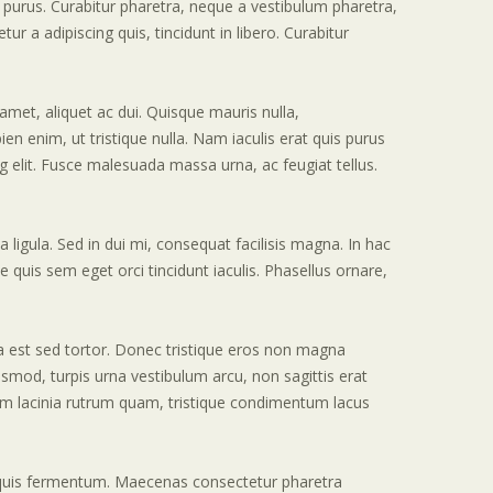
 purus. Curabitur pharetra, neque a vestibulum pharetra,
tur a adipiscing quis, tincidunt in libero. Curabitur
t amet, aliquet ac dui. Quisque mauris nulla,
 enim, ut tristique nulla. Nam iaculis erat quis purus
g elit. Fusce malesuada massa urna, ac feugiat tellus.
 ligula. Sed in dui mi, consequat facilisis magna. In hac
uis sem eget orci tincidunt iaculis. Phasellus ornare,
na est sed tortor. Donec tristique eros non magna
ismod, turpis urna vestibulum arcu, non sagittis erat
am lacinia rutrum quam, tristique condimentum lacus
dui quis fermentum. Maecenas consectetur pharetra