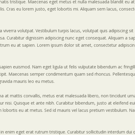
natis tristique. Maecenas eget metus et nulla malesuada blandit eu at
felis. Cras eu lorem justo, eget lobortis mi. Aliquam sem lacus, consecte
a viverra volutpat. Vestibulum turpis lacus, volutpat quis adipiscing si
 Curabitur dignissim adipiscing nunc eget consequat. Aliquam a sapien
utrum eu at sapien. Lorem ipsum dolor sit amet, consectetur adipiscin
sapien euismod. Nam eget ligula ut felis vulputate bibendum ac fringilla
scipit. Maecenas semper condimentum quam sed rhoncus. Pellentesque q
ravida mauris leo eu metus.
a at mattis convallis, metus erat malesuada libero, non tincidunt ur
ur nisi. Quisque et ante nibh. Curabitur bibendum, justo at eleifend eu
lobortis eu at metus. Sed id mauris vel lacus pretium vestibulum. N
 in enim eget erat rutrum tristique. Curabitur sollicitudin interdum 