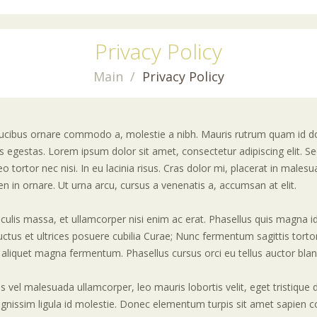
Privacy Policy
Main
Privacy Policy
 faucibus ornare commodo a, molestie a nibh. Mauris rutrum quam id d
 egestas. Lorem ipsum dolor sit amet, consectetur adipiscing elit. Sed 
eo tortor nec nisi. In eu lacinia risus. Cras dolor mi, placerat in malesu
en in ornare. Ut urna arcu, cursus a venenatis a, accumsan at elit.
iaculis massa, et ullamcorper nisi enim ac erat. Phasellus quis magna 
uctus et ultrices posuere cubilia Curae; Nunc fermentum sagittis tortor 
n aliquet magna fermentum. Phasellus cursus orci eu tellus auctor blan
us vel malesuada ullamcorper, leo mauris lobortis velit, eget tristique
gnissim ligula id molestie. Donec elementum turpis sit amet sapien conv